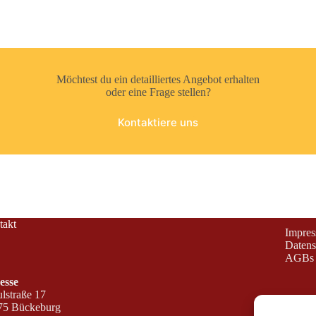
Möchtest du ein detailliertes Angebot erhalten
oder eine Frage stellen?
Kontaktiere uns
takt
Impre
Datens
AGBs
esse
lstraße 17
75 Bückeburg