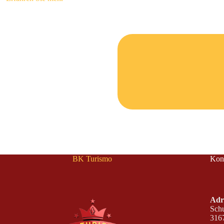
BK Turismo
Kon
Adr
Schu
316