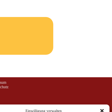
ssum
chutz
Einwilligung verwalten